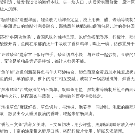
莹剔透，散发着淡淡的海鲜本味。夹一块入口，肉质紧实而鲜嫩，原汁原
让人沉醉。
醋鲤鱼”造型华丽。鲤鱼改刀油炸至定型，浇上用糖、醋、酱油等调制的
与酸甜适口的糖醋汁完美融合，那熟悉的糖醋滋味瞬间勾起儿时的美好回
“冬阴功鱼汤”，泰国风味的独特呈现。以鲜鱼搭配香茅、柠檬叶、辣
酸辣开胃，鱼肉在浓郁的汤汁中吸收了香料精华，喝上一碗，仿佛置身于
豉鲮鱼”是家常下饭好帮手。鲮鱼切成小块，与豆豉一起炒制。豆豉的
，无论是单独品尝还是拌饭，都让人欲罢不能。
羊鲜”这道创新菜将鱼与羊肉巧妙结合。鲫鱼煎至金黄后加水炖煮成奶
鱼的鲜、羊的醇厚、萝卜的清甜相互交融，成就了一锅温暖滋补、鲜香无
椒鳕鱼”西式做法简约不简单。银鳕鱼用盐、黑胡椒等腌制后煎至两面
独特火花，搭配薯条与蔬菜，一顿精致的西餐轻松搞定。
椒草鱼”麻辣鲜香。草鱼切片，与泡椒、泡姜等一同炒制。泡椒的酸辣
滚，散发出令人垂涎欲滴的香味，吃起来酣畅淋漓。
煎三文鱼”营养又美味。三文鱼切块，用少许盐、黑胡椒调味后放入平
鲜嫩，丰富的油脂带来醇厚口感，搭配柠檬片食用，解腻又添清新。