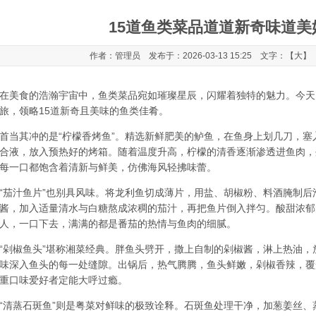
15道鱼类菜品道道新奇味道美
作者：管理员 发布于：2026-03-13 15:25 文字：【
大
】
美食的浩瀚宇宙中，鱼类菜品宛如璀璨星辰，闪耀着独特的魅力。今天
旅，领略15道新奇且美味的鱼类佳肴。
其冲的是“柠檬香烤鱼”。精选新鲜肥美的鲈鱼，在鱼身上划几刀，塞
合液，放入预热好的烤箱。随着温度升高，柠檬的清香逐渐渗透进鱼肉，
每一口都饱含着清新与鲜美，仿佛海风轻拂味蕾。
汁鱼片”也别具风味。将龙利鱼切成薄片，用盐、胡椒粉、料酒腌制后
酱，加入适量清水与白糖熬成浓稠的茄汁，再把鱼片倒入拌匀。酸甜浓郁
人，一口下去，满满的都是番茄的热情与鱼肉的细腻。
椒鱼头”堪称湘菜经典。胖鱼头劈开，撒上自制的剁椒酱，淋上热油，
味深入鱼头的每一处缝隙。出锅后，热气腾腾，鱼头鲜嫩，剁椒香辣，覆
重口味爱好者定能大呼过瘾。
蒸石斑鱼”则是粤菜对鲜味的极致诠释。石斑鱼处理干净，加葱姜丝、