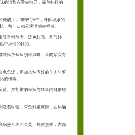
味的清甜在舌尖散开，简单纯粹的
糖醋汁。“吱吱”声中，外酥里嫩的
忆，每一口都是满满的幸福感。
椒等香料熬煮。汤色红亮，香气扑
热带风情的怀抱。
咸香赋予鲮鱼别样风味，鱼肉紧实有
白色鱼汤，再加入炖煮好的羊肉与萝
比的佳肴。
金黄。黑胡椒的辛辣与鳕鱼的鲜嫩碰
刺激着味蕾，草鱼鲜嫩爽滑，在热油
底锅煎至表面金黄。外皮焦香，内部