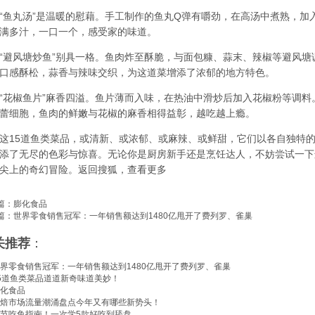
丸汤”是温暖的慰藉。手工制作的鱼丸Q弹有嚼劲，在高汤中煮熟，加
满多汁，一口一个，感受家的味道。
风塘炒鱼”别具一格。鱼肉炸至酥脆，与面包糠、蒜末、辣椒等避风塘
口感酥松，蒜香与辣味交织，为这道菜增添了浓郁的地方特色。
椒鱼片”麻香四溢。鱼片薄而入味，在热油中滑炒后加入花椒粉等调料
蕾细胞，鱼肉的鲜嫩与花椒的麻香相得益彰，越吃越上瘾。
5道鱼类菜品，或清新、或浓郁、或麻辣、或鲜甜，它们以各自独特的
添了无尽的色彩与惊喜。无论你是厨房新手还是烹饪达人，不妨尝试一下
尖上的奇幻冒险。返回搜狐，查看更多
篇：
膨化食品
篇：
世界零食销售冠军：一年销售额达到1480亿甩开了费列罗、雀巢
关推荐
：
界零食销售冠军：一年销售额达到1480亿甩开了费列罗、雀巢
5道鱼类菜品道道新奇味道美妙！
化食品
焙市场流量潮涌盘点今年又有哪些新势头！
节吃鱼指南！一次学5款好吃到舔盘