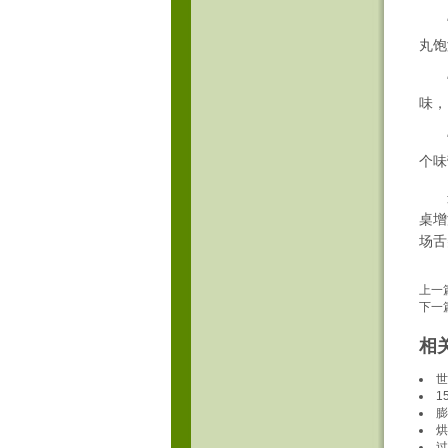
“鱼
丸饱
“避
味，
“花
个味
这1
桌增
场舌
上一
下一
相
世
1
膨
烘
过