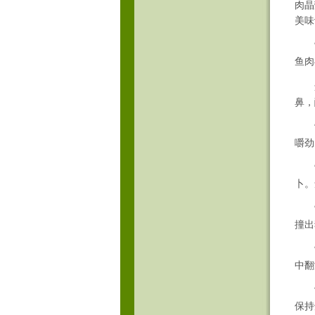
肉晶
美味
“糖
鱼肉
还有
鼻，
“豆
嚼劲
“鱼
卜。
“黑
撞出
“泡
中翻
“香
保持