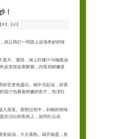
妙！
【
中
】【
小
】
，就让我们一同踏上这场奇妙的味
入姜片、葱段，淋上柠檬汁与橄榄油
外皮变得金黄酥脆，内里却鲜嫩多
滑炒至变色盛出。锅中另起油，炒香
的茄汁包裹着鲜嫩的鱼片，色泽红
放入蒸笼。蒸制过程中，剁椒的辣味
盖在洁白的鱼肉上，如同红云朵
蒸鱼豉油，大火蒸熟。揭开锅盖，鱼