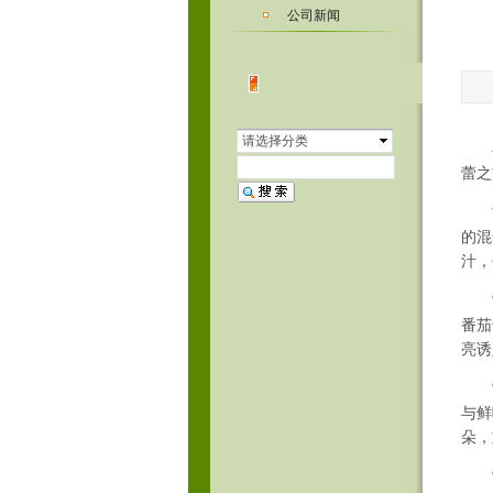
公司新闻
请选择分类
在
蕾之
首当
的混
汁，
“茄
番茄
亮诱
“剁
与鲜
朵，
“清