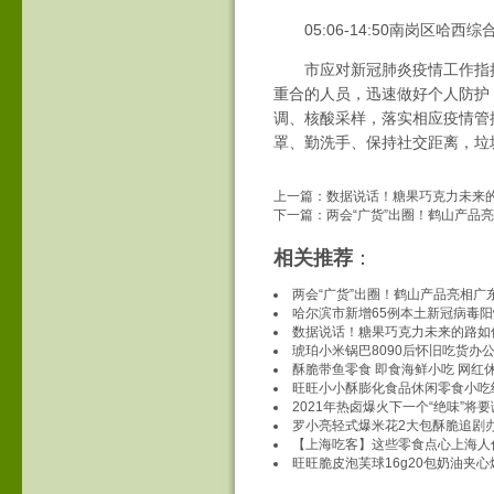
05:06-14:50南岗区哈西
市应对新冠肺炎疫情工作指挥
重合的人员，迅速做好个人防护
调、核酸采样，落实相应疫情管
罩、勤洗手、保持社交距离，垃
上一篇：
数据说话！糖果巧克力未来
下一篇：
两会“广货”出圈！鹤山产品
相关推荐
：
两会“广货”出圈！鹤山产品亮相广
哈尔滨市新增65例本土新冠病毒
数据说话！糖果巧克力未来的路如
琥珀小米锅巴8090后怀旧吃货办
酥脆带鱼零食 即食海鲜小吃 网红
旺旺小小酥膨化食品休闲零食小吃
2021年热卤爆火下一个“绝味”将
罗小亮轻式爆米花2大包酥脆追剧
【上海吃客】这些零食点心上海人
旺旺脆皮泡芙球16g20包奶油夹