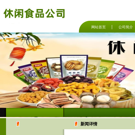
网站首页
公司简介
新闻详情