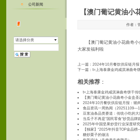
公司新闻
【澳门葡记黄油小
作者：管
请选择分类
【澳门葡记黄油小花曲奇小
大家发福利啦
上一篇：
2024年10月餐饮供应链
下一篇：
t=上海泰康金鸡咸淇淋曲奇
相关推荐
：
t=上海泰康金鸡咸淇淋曲奇饼干
【澳门葡记黄油小花曲奇小金盒圣
2024年10月餐饮供应链月报：
食品资讯一周热闻（20251109—1
豆浆油条品类赛道：传统小吃的大
当瓜子不再是“国民零食”炒货品牌
2025年中国坚果炒货行业深度研
【独家】“2025年抖音TOP金品
糖炒栗子的做法