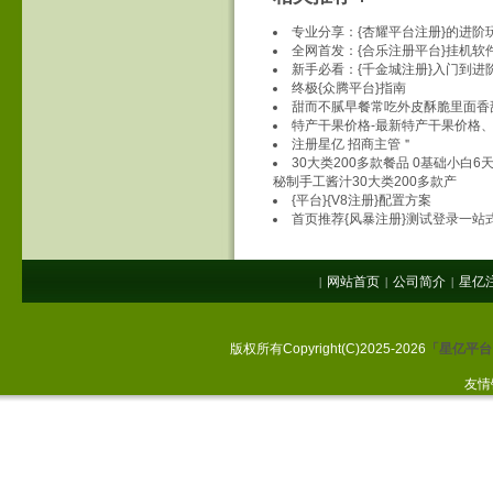
专业分享：{杏耀平台注册}的进阶
全网首发：{合乐注册平台}挂机软
新手必看：{千金城注册}入门到进
终极{众腾平台}指南
甜而不腻早餐常吃外皮酥脆里面香
特产干果价格-最新特产干果价格、
注册星亿 招商主管＂
30大类200多款餐品 0基础小白
秘制手工酱汁30大类200多款产
{平台}{V8注册}配置方案
首页推荐{风暴注册}测试登录一站
网站首页
公司简介
星亿
|
|
|
版权所有Copyright(C)2025-2026
「星亿平台
友情