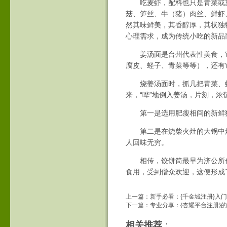
吃麦虾，配料也只是青菜或萝
菇、笋丝、牛（猪）肉丝、鲜虾
然其味鲜美，其香醇厚，其状独
心理需求，成为传统小吃的新品
姜汤面是台州代表性美食，它
腐皮、蛏子、青菜等等），还有
烧姜汤面时，抓几把青菜、虾干
来，“哗”地倒入姜汤，片刻，
第一是选用肥瘦相间的新鲜猪
第二是在烧柴火灶的大锅中焖
人回味无穷。
相传，饺饼筒最早为济公所创
食用，受到僧众欢迎，这便形成
上一篇：
新手必看：{千金城注册}入
下一篇：
专业分享：{杏耀平台注册}
相关推荐
：