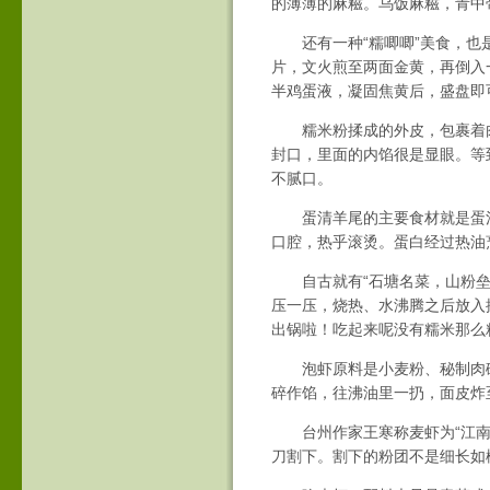
的薄薄的麻糍。乌饭麻糍，青中
还有一种“糯唧唧”美食，也是
片，文火煎至两面金黄，再倒入
半鸡蛋液，凝固焦黄后，盛盘即
糯米粉揉成的外皮，包裹着肉
封口，里面的内馅很是显眼。等
不腻口。
蛋清羊尾的主要食材就是蛋清
口腔，热乎滚烫。蛋白经过热油
自古就有“石塘名菜，山粉垒块
压一压，烧热、水沸腾之后放入
出锅啦！吃起来呢没有糯米那么
泡虾原料是小麦粉、秘制肉碎
碎作馅，往沸油里一扔，面皮炸
台州作家王寒称麦虾为“江南刀
刀割下。割下的粉团不是细长如