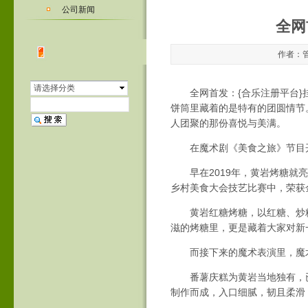
公司新闻
全网
作者：管
请选择分类
全网首发：{合乐注册平台}
饼筒里藏着的是特有的团圆情节
人团聚的那份喜悦与美满。
在魔术剧《美食之旅》节目开
早在2019年，黄岩烤糖就亮
乡村美食大会技艺比赛中，荣获
黄岩红糖烤糖，以红糖、炒糯
滋的烤糖里，更是藏着大家对新
而接下来的魔术表演里，魔术
番薯庆糕为黄岩当地独有，已
制作而成，入口细腻，韧且柔滑