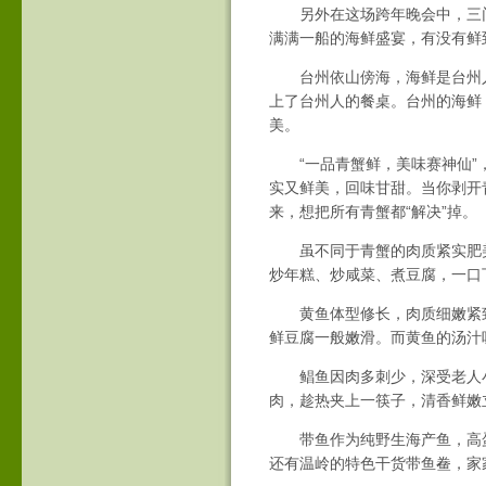
另外在这场跨年晚会中，三门
满满一船的海鲜盛宴，有没有鲜
台州依山傍海，海鲜是台州人的
上了台州人的餐桌。台州的海鲜
美。
“一品青蟹鲜，美味赛神仙”，
实又鲜美，回味甘甜。当你剥开
来，想把所有青蟹都“解决”掉。
虽不同于青蟹的肉质紧实肥美
炒年糕、炒咸菜、煮豆腐，一口
黄鱼体型修长，肉质细嫩紧致
鲜豆腐一般嫩滑。而黄鱼的汤汁
鲳鱼因肉多刺少，深受老人小
肉，趁热夹上一筷子，清香鲜嫩
带鱼作为纯野生海产鱼，高蛋
还有温岭的特色干货带鱼鲞，家