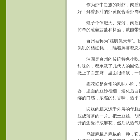
作为虾中贵族的对虾，肉质最
好！鲜香多汁的虾黄配合着虾肉
蛏子个体肥大、壳薄，肉质鲜
简单的葱姜蒜盐和料酒，就能带
台州被称为“糯叽叽天堂”。软
叽叽的桔红糕……隔着屏幕都忍
油圆是台州的传统特色小吃。
甜味的，都承载了几代人的回忆
撒上了白芝麻，里面很绵软，一
梅花糕是台州的风味小吃，呈
香，里面的豆沙很细，熔化后白
绵的口感，浓缩的甜香味，热乎
嵌糕的糯来源于外层的年糕皮
压成薄薄的一片。把土豆丝、胡
开的边缘拧成麻花，然后从热气
乌饭麻糍是麻糍的一种，它是