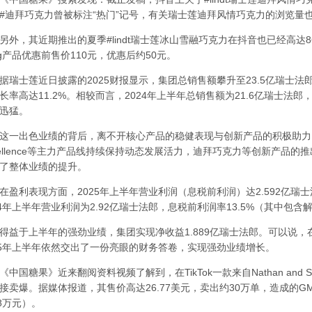
#迪拜巧克力曾被标注“热门”记号，有关瑞士莲迪拜风情巧克力的浏览量也
，其近期推出的夏季#lindt瑞士莲冰山雪融巧克力在抖音也已经高达8
0g产品优惠前售价110元，优惠后约50元。
士莲近日披露的2025财报显示，集团总销售额攀升至23.5亿瑞士法郎
长率高达11.2%。相较而言，2024年上半年总销售额为21.6亿瑞士法
迅猛。
出色业绩的背后，离不开核心产品的稳健表现与创新产品的积极助力。瑞
cellence等主力产品线持续保持动态发展活力，迪拜巧克力等创新产品
了整体业绩的提升。
利表现方面，2025年上半年营业利润（息税前利润）达2.592亿瑞士法
24年上半年营业利润为2.92亿瑞士法郎，息税前利润率13.5%（其中包
于上半年的强劲业绩，集团实现净收益1.889亿瑞士法郎。可以说，
25年上半年依然交出了一份亮眼的财务答卷，实现强劲业绩增长。
国糖果》近来翻阅资料视频了解到，在TikTok一款来自Nathan and S
接卖爆。据媒体报道，其售价高达26.77美元，卖出约30万单，造成的G
98万元）。