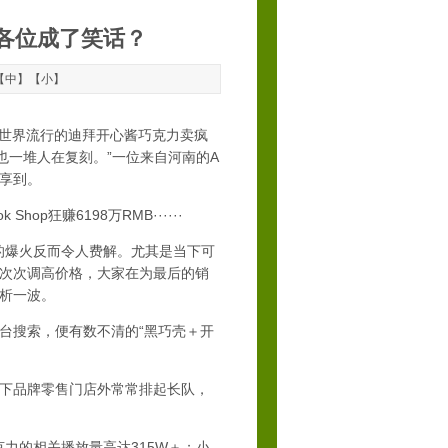
各位成了笑话？
【
中
】【
小
】
25年世界流行的迪拜开心酱巧克力卖疯
也一堆人在复刻。”一位来自河南的A
享到。
op狂赚6198万RMB······
的爆火反而令人费解。尤其是当下可
次次调高价格，大家在为最后的销
析一波。
搜索，便有数不清的“黑巧壳＋开
下品牌零售门店外常常排起长队，
力的相关播放量高达315W＋；小