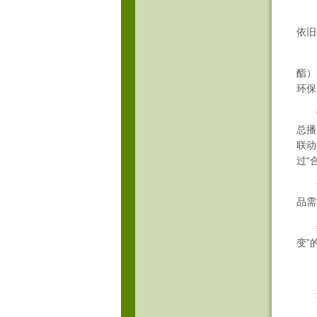
口香
依旧
产品
酯）
环保
营销
总播
联动
过“
市场
品需
综上
变”
由此
这也