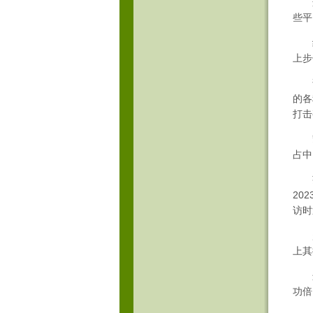
这类
些平
经销
上步
讲
的各
打击
凯度
占中
茶口
20
访时
越来
上其
进
功倍