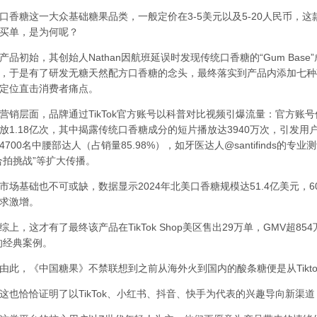
糖这一大众基础糖果品类，一般定价在3-5美元以及5-20人民币，这款
买单，是为何呢？
初始，其创始人Nathan因航班延误时发现传统口香糖的“Gum Bas
，于是有了研发无糖天然配方口香糖的念头，最终落实到产品内添加七种
定位直击消费者痛点。
层面，品牌通过TikTok官方账号以科普对比视频引爆流量：官方账号仅
放1.18亿次，其中揭露传统口香糖成分的短片播放达3940万次，引发
4700名中腰部达人（占销量85.98%），如牙医达人@santifinds的
合拍挑战”等扩大传播。
基础也不可或缺，数据显示2024年北美口香糖规模达51.4亿美元，
求激增。
，这才有了最终该产品在TikTok Shop美区售出29万单，GMV超85
的经典案例。
，《中国糖果》不禁联想到之前从海外火到国内的酸条糖便是从Tikto
恰恰证明了以TikTok、小红书、抖音、快手为代表的兴趣导向新渠