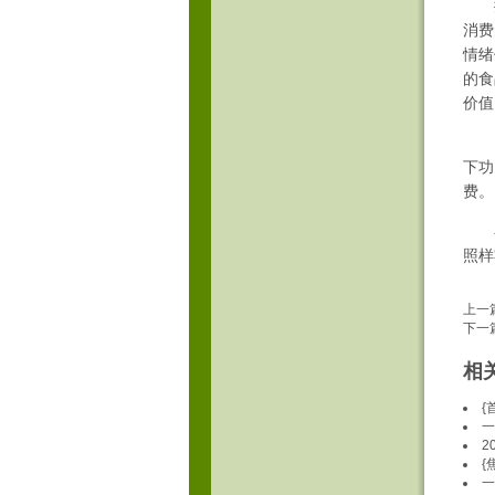
据麦
消费
情绪
的食
价值··
当
下功
费。
在
照样
上一
下一
相
{
一
2
{
一