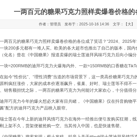
一两百元的糖果巧克力照样卖爆卷价格的
作者：管理员 发布于：2025-10-16 14:36 文字：【
大
】
一两百元的糖果巧克力照样卖爆卷价格的各位成了笑话？
“2024、20
一块200多元都有一堆人买。欧美的各大超市也推出了自己的版本，国内
（化名）曾在《中国糖果》报道卖爆的瑞士莲迪拜风味巧克力后向小编分
≈200RMB的迪拜巧克力火爆海内外、一款≈150RMB的口香糖在TikTok Sh
今“性价比”、“理性消费”当道的市场背景下，这一类高价糖果巧克力
原料疯狂涨价，大家的成本价逐渐飙升，雀巢、好时、瑞士莲等不得不一
、销售额担忧之际，一两百的糖果巧克力为何能讨大家欢心，十分值得分
巧克力今年的爆火想必大家有目共睹，《中国糖果》仅在抖音购物平台
酱”配方的迪拜巧克力产品映入眼帘。
士莲在今年上新的迪拜风情巧克力在海外一经推出便引发购买狂潮，线
刚上架不久，货架便被抢购一空。当其传入中国，也是快速售罄。
国糖果》搜索发现：截止发稿，抖音上关于#lindt瑞士莲迪拜风情巧克