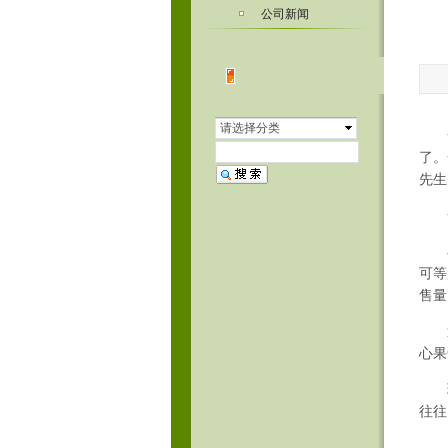
公司新闻
请选择分类
了。
先生
一块
在如
可等
售量
迪拜
心果
瑞
往往
《中