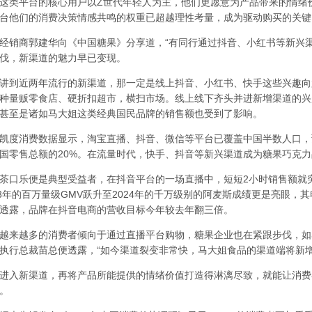
平台的核心用户以Z世代年轻人为主，他们更愿意为产品带来的情绪
台他们的消费决策情感共鸣的权重已超越理性考量，成为驱动购买的关键
商郭建华向《中国糖果》分享道，“有同行通过抖音、小红书等新兴渠道
伐，新渠道的魅力早已变现。
到近两年流行的新渠道，那一定是线上抖音、小红书、快手这些兴趣向
种量贩零食店、硬折扣超市，横扫市场。线上线下齐头并进新增渠道的兴
甚至是诸如马大姐这类经典国民品牌的销售额也受到了影响。
消费数据显示，淘宝直播、抖音、微信等平台已覆盖中国半数人口，预
国零售总额的20%。在流量时代，快手、抖音等新兴渠道成为糖果巧克
乐便是典型受益者，在抖音平台的一场直播中，短短2小时销售额就突
23年的百万量级GMV跃升至2024年的千万级别的阿麦斯成绩更是亮眼
透露，品牌在抖音电商的营收目标今年较去年翻三倍。
越多的消费者倾向于通过直播平台购物，糖果企业也在紧跟步伐，如马
执行总裁苗总便透露，“如今渠道裂变非常快，马大姐食品的渠道端将新增
入新渠道，再将产品所能提供的情绪价值打造得淋漓尽致，就能让消费
。