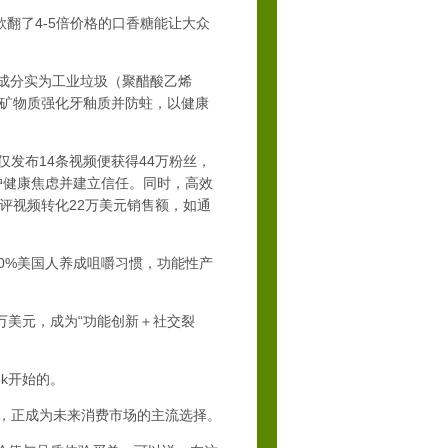
翻了4-5倍价格的口香糖能让大众
e”成分实为工业垃圾（聚醋酸乙烯
矿物质强化牙釉质并防蛀，以健康
发布14条视频便获得44万粉丝，
用户健康焦虑并建立信任。同时，高效
专业测评视频转化22万美元销售额，如通
60%美国人养成咀嚼习惯，功能性产
4万美元，成为“功能创新＋社交裂
k开始的。
道，正成为未来消费市场的主流选择。