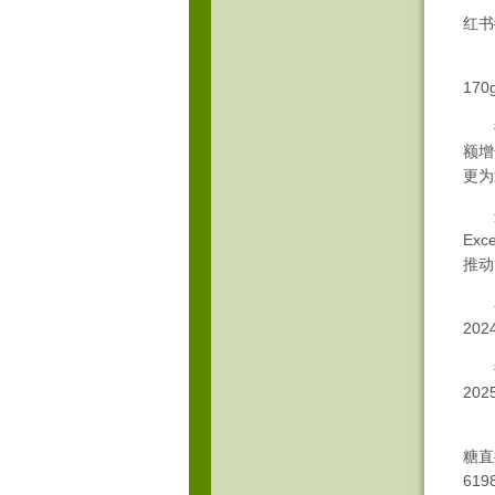
红书
另外
17
据瑞
额增
更为
这一
Ex
推动
在盈
20
得益
20
《中
糖直
61