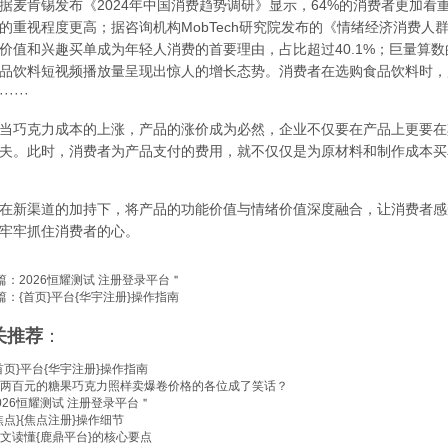
肯锡发布《2024年中国消费趋势调研》显示，64%的消费者更加看
的重视程度更高；据咨询机构MobTech研究院发布的《情绪经济消费人群洞察
价值和兴趣买单成为年轻人消费的首要理由，占比超过40.1%；巨量算
品饮料短视频播放量呈现出惊人的增长态势。消费者在选购食品饮料时，
····
巧克力成本的上涨，产品的涨价成为必然，企业不仅要在产品上更要在
夫。此时，消费者为产品支付的费用，就不仅仅是为原材料和制作成本买
新渠道的加持下，将产品的功能价值与情绪价值深度融合，让消费者感
牢牢抓住消费者的心。
篇：
2026恒耀测试 注册登录平台＂
篇：
{首页}平台{华宇注册}操作指南
关推荐
：
首页}平台{华宇注册}操作指南
两百元的糖果巧克力照样卖爆卷价格的各位成了笑话？
026恒耀测试 注册登录平台＂
焦点}{焦点注册}操作细节
文读懂{鹿鼎平台}的核心要点