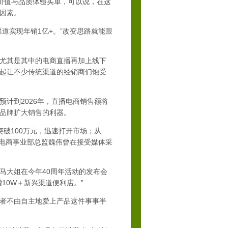
价值与品质体验买单，可以说，在这
因素。
实现年销1亿+。”改变思路就能跟
尤其是其中的电商直播再加上线下
起让不少传统渠道的经销商们饱受
计到2026年，直播电商销售额将
力品牌扩大销售的利器。
破100万元，迅速打开市场；从
，其电商事业部总监魏伟曾在接受媒体采
大姐在今年40周年活动的发布会
10W＋新兴渠道便利店。”
者不由自主地爱上产品这件事事半